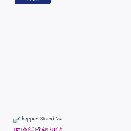
玻璃纤维短切毡