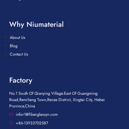
Why Niumaterial
About Us
Blog
Contact Us
Factory
No.1 South Of Qianying Village.East Of Guangming
Road,Rencheng Town,Renze District, Xingtai City, Hebei
Province,China
infor1@fiberglassyn.com
+86-13933702587