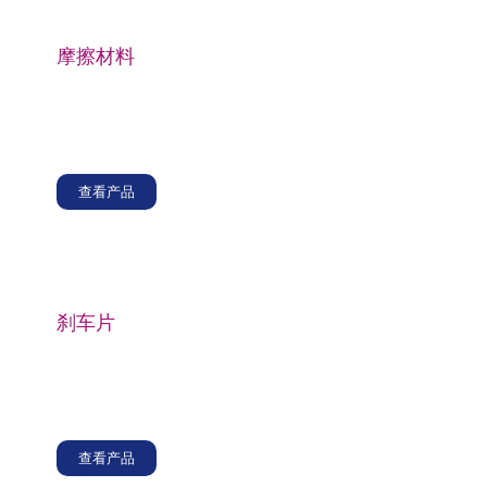
摩擦材料
玻璃纤维短切原丝用于生产摩擦材料，可提高衬里和饰
面的摩擦性能、耐热性和耐磨性，确保在汽车和工业应
用中的可靠性能。
查看产品
刹车片
刹车片配方中加入玻璃纤维短切原丝，可增强其机械性
能，提高刹车片的耐热性和尺寸稳定性，确保有效的制
动性能和长期耐用性。
查看产品