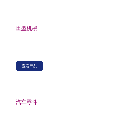
重型机械
玻璃纤维短切原丝用于建筑车辆和农业设备等重型机械
的制动系统，提供必要的增强和耐热性，以确保可靠的
制动性能。
查看产品
汽车零件
玻璃纤维短切原丝用于与制动系统相关的各种汽车部
件，包括制动蹄、制动盘和制动鼓，增强这些部件以提
高其结构完整性和抗机械应力。