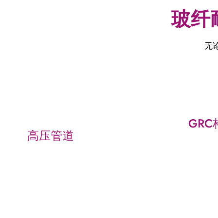
玻纤
无
GRC
高压管道
AR玻璃
耐碱玻璃纤维粗纱可用于高压管
的混凝土
道的建设，以增强管道的整体性
墙、覆
能，以承受石油天然气和化学加
的强度和
工等各个行业遇到的压力和腐蚀
构优异
元素。
能。