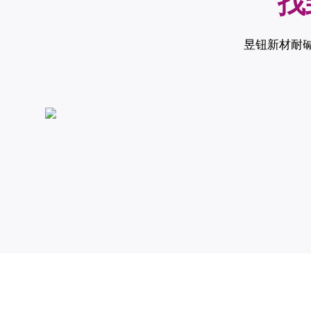
找
昱钮新材耐