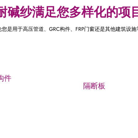
耐碱纱满足您多样化的项
论您是用于高压管道、GRC构件、FRP门窗还是其他建筑设施
构件
隔断板
纤维粗纱增强了GRC构件
基体，为GRC面板、外
耐碱玻璃纤维粗纱是制造
层和装饰构件提供了额外
墙板的首选材料。它增强
灵活性，确保了GRC结
板的结构强度，同时保持
的抗冲击性和持久的性
便性。它用于商业和住宅
以创造灵活且实用的室内