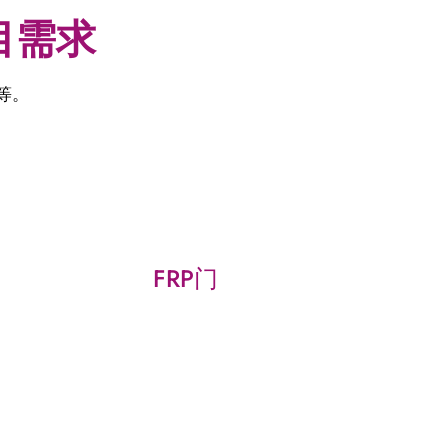
目需求
等。
FRP门
轻质隔
耐碱玻纤粗纱具有高耐碱性和增
了隔墙
强塑料基体，赋予玻纤门窗优异
了其轻
的强度、抗冲击性和尺寸稳定
建筑，
性，使其适用于建筑、汽车、船
空间。
舶等各个行业。