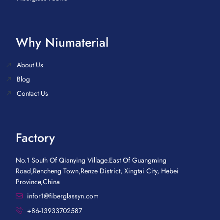
Why Niumaterial
About Us
Blog
Contact Us
Factory
No.1 South Of Qianying Village.East Of Guangming
Road,Rencheng Town,Renze District, Xingtai City, Hebei
Province,China
infor1@fiberglassyn.com
+86-13933702587